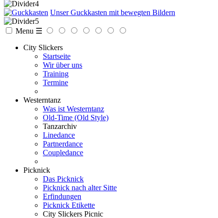
Unser Guckkasten mit bewegten Bildern
Menu ☰
City Slickers
Startseite
Wir über uns
Training
Termine
Westerntanz
Was ist Westerntanz
Old-Time (Old Style)
Tanzarchiv
Linedance
Partnerdance
Coupledance
Picknick
Das Picknick
Picknick nach alter Sitte
Erfindungen
Picknick Etikette
City Slickers Picnic